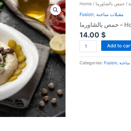
حمص
Home
/
ة
بالشاورما
Fusion
,
مقبلات ساخنة
-
Hommos
اورما
With
Shawerma
14.00
$
quantity
Add to car
Categories:
Fusion
,
ساخنة