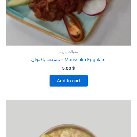
مقبلات باردة
مسقعة باذنجان – Moussaka Eggplant
5.00
$
Add to cart