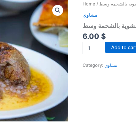
كبة
Home
/
مشوية
مشاوي
بالشحمة
وسط
-
Grilled
6.00
$
kebbeh
quantity
Add to car
Category:
مشاوي