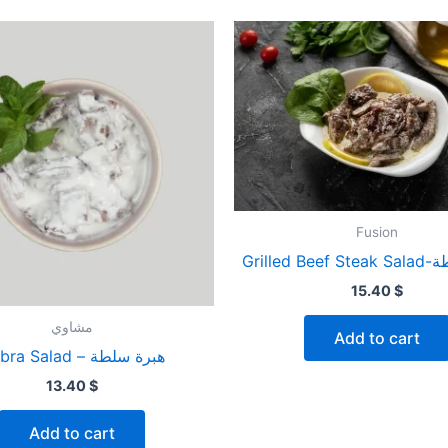
Fusion
Grilled
15.40
$
مشاوي
Add to cart
Habra Salad – هبرة سلطة
13.40
$
Add to cart