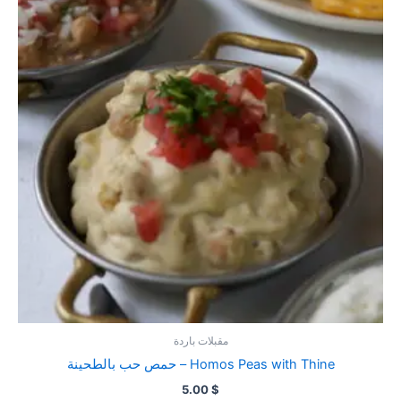
مقبلات باردة
حمص حب بالطحينة – Homos Peas with Thine
5.00
$