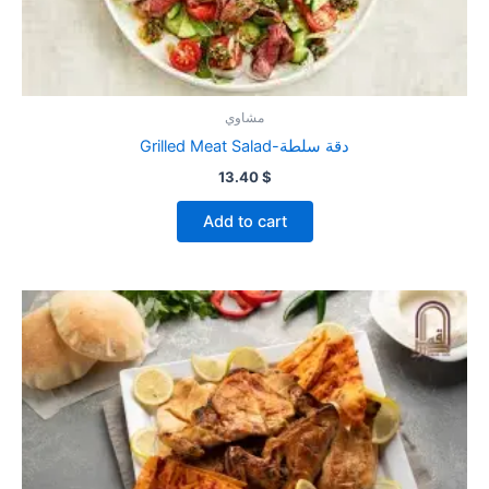
مشاوي
Grilled Meat Salad-دقة سلطة
13.40
$
Add to cart